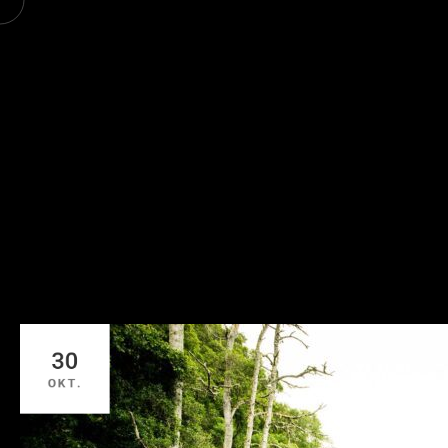
30
OKT.