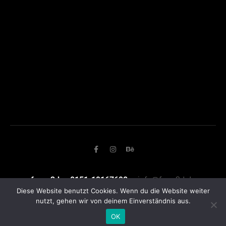
form 3d
· 0151-19167698
·
info@form3d.de
Diese Website benutzt Cookies. Wenn du die Website weiter
nutzt, gehen wir von deinem Einverständnis aus.
Impressum & Datenschutz
OK